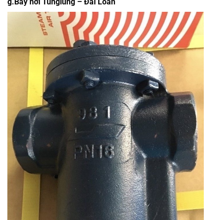
g.Bẫy hơi Tunglung – Đài Loan