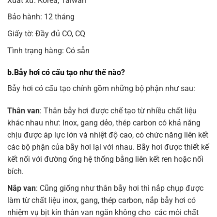
Xuất xứ: Korea, Taiwan
Bảo hành: 12 tháng
Giấy tờ: Đầy đủ CO, CQ
Tình trạng hàng: Có sẵn
b.Bẫy hơi có cấu tạo như thế nào?
Bẫy hơi có cấu tạo chính gồm những bộ phận như sau:
Thân van
: Thân bẫy hơi được chế tạo từ nhiều chất liệu
khác nhau như: Inox, gang dẻo, thép carbon có khả năng
chịu được áp lực lớn và nhiệt độ cao, có chức năng liên kết
các bộ phận của bẫy hơi lại với nhau. Bẫy hơi được thiết kế
kết nối với đường ống hệ thống bằng liên kết ren hoặc nối
bích.
Nắp van
: Cũng giống như thân bẫy hơi thì nắp chụp được
làm từ chất liệu inox, gang, thép carbon, nắp bẫy hơi có
nhiệm vụ bịt kín thân van ngăn không cho các môi chất