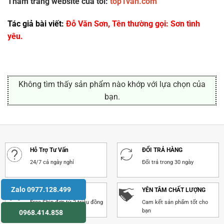
Thăm trang website của tôi:
top1van.com
Tác giả bài viết:
Đỗ Văn Sơn, Tên thường gọi: Sơn tình
yêu.
Không tìm thấy sản phẩm nào khớp với lựa chọn của
bạn.
Hỗ Trợ Tư Vấn
ĐỔI TRẢ HÀNG
24/7 cả ngày nghỉ
Đổi trả trong 30 ngày
Zalo 0977.128.499
GH NHANH CHÓNG
YÊN TÂM CHẤT LƯỢNG
Free Ship đơn từ 2 triệu đồng
Cam kết sản phẩm tốt cho
bạn
0968.414.858