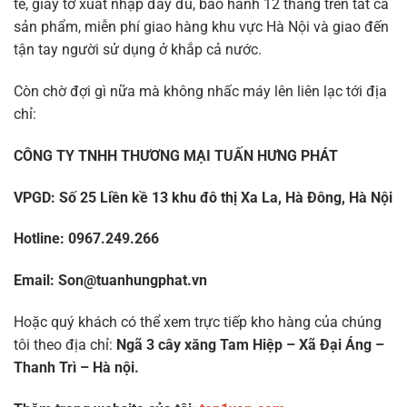
tế, giấy tờ xuất nhập đầy đủ, bảo hành 12 tháng trên tất cả
sản phẩm, miễn phí giao hàng khu vực Hà Nội và giao đến
tận tay người sử dụng ở khắp cả nước.
Còn chờ đợi gì nữa mà không nhấc máy lên liên lạc tới địa
chỉ:
CÔNG TY TNHH THƯƠNG MẠI TUẤN HƯNG PHÁT
VPGD: Số 25 Liền kề 13 khu đô thị Xa La, Hà Đông, Hà Nội
Hotline: 0967.249.266
Email: Son@tuanhungphat.vn
Hoặc quý khách có thể xem trực tiếp kho hàng của chúng
tôi theo địa chỉ:
Ngã 3 cây xăng Tam Hiệp –
Xã Đại Áng –
Thanh Trì – Hà nội.