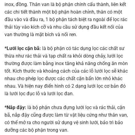
inox, đồng. Thân van là bộ phận chính cấu thành, liên kết
các chi tiết thành một bộ phận hoàn chỉnh, thân có một
đầu vào và đầu ra, 1 bộ phận tách biệt ra ngoài để lọc rác
thải tùy vào kích cỡ và nhu cầu sử dụng đầu kết nối của
van thường là mặt bích và nối ren.
*Lưới lọc cặn bã:
là bộ phận có tác dụng lọc các chất sư
thừa như rác thải và tạp chất ra khỏi dòng chảy, lưới lọc
thường được làm bằng inox tăng khả năng chống ăn mòn
tốt. Kích thước và khoảng cách của các lỗ lưới lọc sẽ khác
nhau cho phép lọc được các chất cặn bẩn lớn nhỏ khác
nhau. Và hiện nay điển hình có 2 dạng lưới lọc cơ bản đó
là lưới lọc đục lỗ và lưới lọc đan.
*Nắp đậy:
là bộ phận chưa đựng lưới lọc và rác thải, cặn
bã, nắp đậy cũng được làm từ vật liệu cứng như thân van,
có thể mở ra cho người sử dụng vệ sinh lưới, bảo trì bảo
dưỡng các bộ phận trong van.