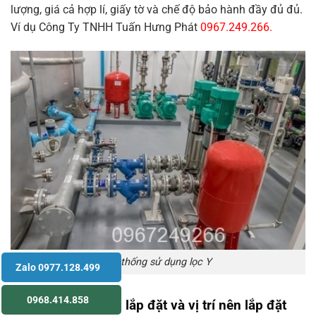
lượng, giá cả hợp lí, giấy tờ và chế độ bảo hành đầy đủ đủ.
Ví dụ Công Ty TNHH Tuấn Hưng Phát
0967.249.266.
Hệ thống sử dụng lọc Y
Zalo 0977.128.499
0968.414.858
7.Hướng dẫn cách lắp đặt và vị trí nên lắp đặt