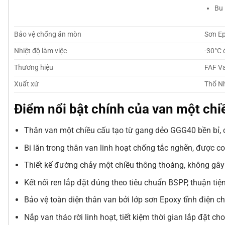
Bu 
Bảo vệ chống ăn mòn
Sơn Ep
Nhiệt độ làm việc
-30°C 
Thương hiệu
FAF Va
Xuất xứ
Thổ Nh
Điểm nổi bật chính của van một chi
Thân van một chiều cấu tạo từ gang dẻo GGG40 bền bỉ,
Bi lăn trong thân van linh hoạt chống tắc nghẽn, được co
Thiết kế đường chảy một chiều thông thoáng, không gây 
Kết nối ren lắp đặt đúng theo tiêu chuẩn BSPP, thuận tiệ
Bảo vệ toàn diện thân van bởi lớp sơn Epoxy tĩnh điện c
Nắp van tháo rời linh hoạt, tiết kiệm thời gian lắp đặt c