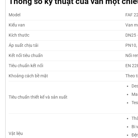
Thông số kỹ thuật của van một chiề
Model
FAF 2
Kiểu van
Van mộ
Kích thước
DN25 
Áp suất chịu tải
PN10,
Kết nối tiêu chuẩn
Nối re
Tiêu chuẩn kết nối
EN 22
Khoảng cách bề mặt
Theo t
Des
Mar
Tiêu chuẩn thiết kế và sản xuất
Tes
Th
Bi 
Vật liệu
Đệ