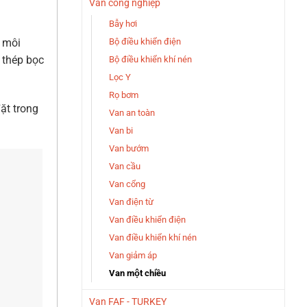
Van công nghiệp
Bẫy hơi
Bộ điều khiển điện
c môi
 thép bọc
Bộ điều khiển khí nén
Lọc Y
Rọ bơm
ặt trong
Van an toàn
Van bi
Van bướm
Van cầu
Van cổng
Van điện từ
Van điều khiển điện
Van điều khiển khí nén
Van giảm áp
Van một chiều
Van FAF - TURKEY