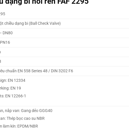
u dạng bi nối ren FAF 2295
295
t chiều dạng bi (Ball Check Valve)
– DN80
 PN16
n
8
iêu chuẩn EN 558 Series 48 / DIN 3202 F6
ign: EN 12334
king: EN 19
ts: EN 12266-1
ân, nắp van: Gang dẻo GGG40
van: Thép bọc cao su NBR
m làm kín: EPDM/NBR