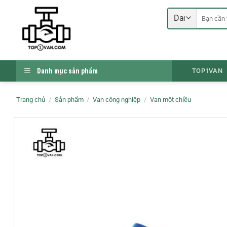
Bỏ
Tìm
qua
kiếm:
nội
dung
Danh mục sản phẩm
TOP1VAN
Trang chủ
/
Sản phẩm
/
Van công nghiệp
/
Van một chiều