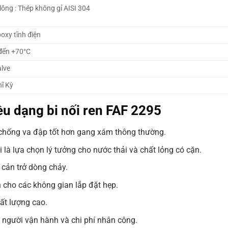
lông : Thép không gỉ AISI 304
oxy tĩnh điện
đến +70°C
lve
ĩ Kỳ
ều dạng bi nối ren FAF 2295
 chống va đập tốt hơn gang xám thông thường.
i là lựa chọn lý tưởng cho nước thải và chất lỏng có cặn.
cản trở dòng chảy.
n cho các không gian lắp đặt hẹp.
hất lượng cao.
ho người vận hành và chi phí nhân công.