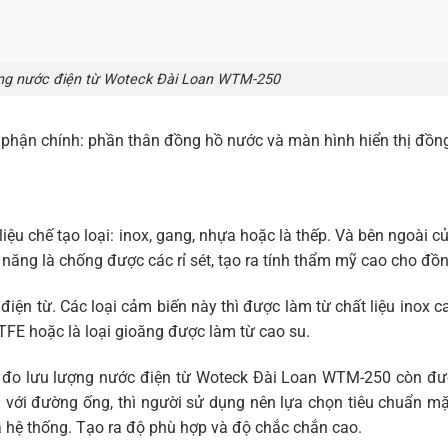
ợng nước điện từ Woteck Đài Loan WTM-250
 phận chính: phần thân đồng hồ nước và màn hình hiển thị đồn
liệu chế tạo loại: inox, gang, nhựa hoặc là thếp. Và bên ngoài 
năng là chống được các rỉ sét, tạo ra tính thẩm mỹ cao cho đồn
điện từ. Các loại cảm biến này thì được làm từ chất liệu inox c
TFE hoặc là loại gioăng được làm từ cao su.
ồ đo lưu lượng nước điện từ Woteck Đài Loan WTM-250 còn đượ
i với đường ống, thì người sử dụng nên lựa chọn tiêu chuẩn mặt
a hệ thống. Tạo ra độ phù hợp và độ chắc chắn cao.