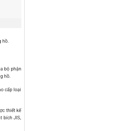
g hồ.
của bộ phận
g hồ.
ao cấp loại
c thiết kế
 bích JIS,