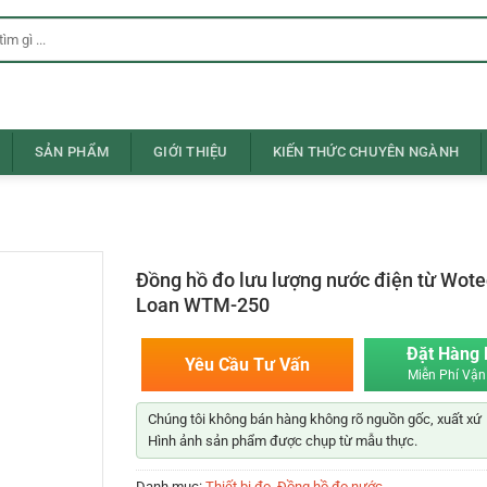
SẢN PHẨM
GIỚI THIỆU
KIẾN THỨC CHUYÊN NGÀNH
Đồng hồ đo lưu lượng nước điện từ Wote
Loan WTM-250
Đặt Hàng
Yêu Cầu Tư Vấn
Miễn Phí Vận
Chúng tôi không bán hàng không rõ nguồn gốc, xuất xứ
Hình ảnh sản phẩm được chụp từ mẫu thực.
Danh mục:
Thiết bị đo
,
Đồng hồ đo nước