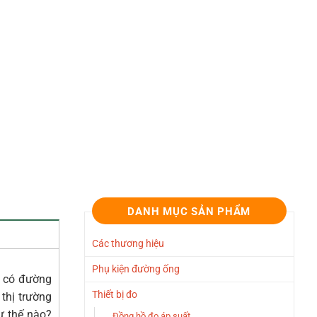
DANH MỤC SẢN PHẨM
Các thương hiệu
Phụ kiện đường ống
g có đường
Thiết bị đo
thị trường
ư thế nào?
Đồng hồ đo áp suất