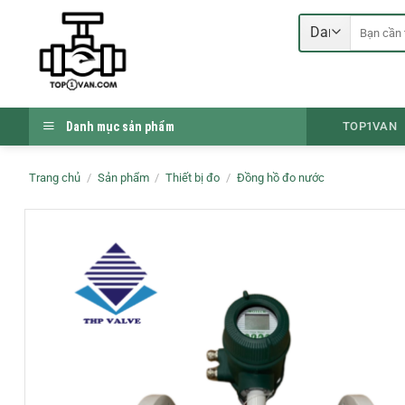
Bỏ
Tìm
qua
kiếm:
nội
dung
Danh mục sản phẩm
TOP1VAN
Trang chủ
/
Sản phẩm
/
Thiết bị đo
/
Đồng hồ đo nước