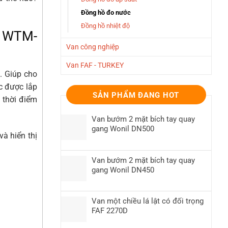
Đồng hồ đo nước
Đồng hồ nhiệt độ
n WTM-
Van công nghiệp
Van FAF - TURKEY
ị. Giúp cho
c được lắp
SẢN PHẨM ĐANG HOT
 thời điểm
Van bướm 2 mặt bích tay quay
gang Wonil DN500
à hiển thị
Van bướm 2 mặt bích tay quay
gang Wonil DN450
Van một chiều lá lật có đối trọng
FAF 2270D