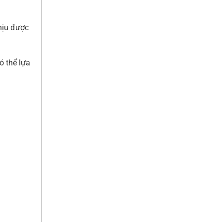
hịu được
ó thể lựa