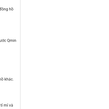
 đồng hồ
 nước Qmin
hồ khác.
tỉ mỉ và