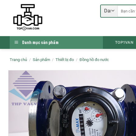
Bỏ
Tìm
qua
kiếm:
nội
dung
Danh mục sản phẩm
TOP1VAN
Trang chủ
/
Sản phẩm
/
Thiết bị đo
/
Đồng hồ đo nước