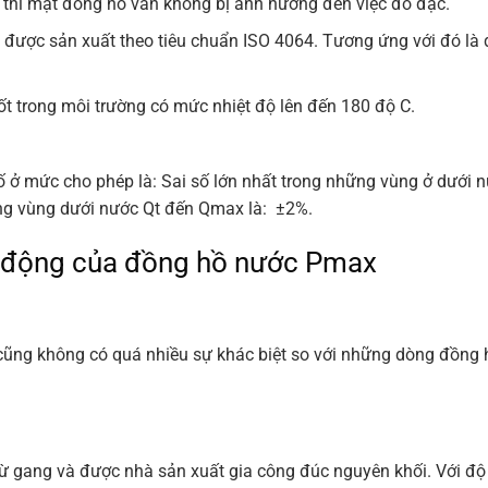
 thì mặt đồng hồ vẫn không bị ảnh hưởng đến việc đo đạc.
 được sản xuất theo tiêu chuẩn ISO 4064. Tương ứng với đó là
t trong môi trường có mức nhiệt độ lên đến 180 độ C.
số ở mức cho phép là: Sai số lớn nhất trong những vùng ở dưới
ững vùng dưới nước Qt đến Qmax là: ±2%.
t động của đồng hồ nước Pmax
cũng không có quá nhiều sự khác biệt so với những dòng đồng 
ừ gang và được nhà sản xuất gia công đúc nguyên khối. Với độ 