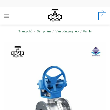
Bỏ
qua
nội
0
dung
Trang chủ
/
Sản phẩm
/
Van công nghiệp
/
Van bi