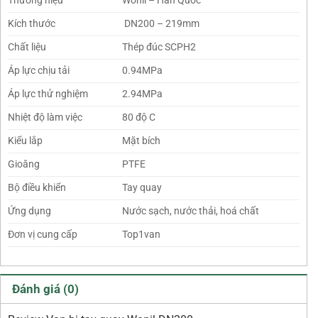
Thương hiệu
Wonil – Hàn Quốc
Kích thước
DN200 – 219mm
Chất liệu
Thép đúc SCPH2
Áp lực chịu tải
0.94MPa
Áp lực thử nghiệm
2.94MPa
Nhiệt độ làm việc
80 độ C
Kiểu lắp
Mặt bích
Gioăng
PTFE
Bộ điều khiển
Tay quay
Ứng dụng
Nước sạch, nước thải, hoá chất
Đơn vị cung cấp
Top1van
Đánh giá (0)