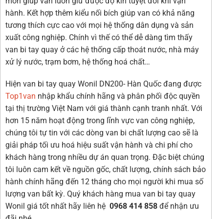
mòn giúp van luôn giữ được độ kín tuyệt đối khi vận
hành. Kết hợp thêm kiểu nối bích giúp van có khả năng
tương thích cực cao với mọi hệ thống dân dụng và sản
xuất công nghiệp. Chính vì thế có thể dễ dàng tìm thấy
van bi tay quay ở các hệ thống cấp thoát nước, nhà máy
xử lý nước, trạm bơm, hệ thống hoá chất…
Hiện van bi tay quay Wonil DN200- Hàn Quốc đang được
Top1van
nhập khẩu chính hãng và phân phối độc quyền
tại thị trường Việt Nam với giá thành cạnh tranh nhất. Với
hơn 15 năm hoạt động trong lĩnh vực van công nghiệp,
chúng tôi tự tin với các dòng van bi chất lượng cao sẽ là
giải pháp tối ưu hoá hiệu suất vận hành và chi phí cho
khách hàng trong nhiều dự án quan trọng. Đặc biệt chúng
tôi luôn cam kết về nguồn gốc, chất lượng, chính sách bảo
hành chính hãng đến 12 tháng cho mọi người khi mua số
lượng van bất kỳ. Quý khách hàng mua van bi tay quay
Wonil giá tốt nhất hãy liên hệ
0968 414 858
để nhận ưu
đãi nhé.