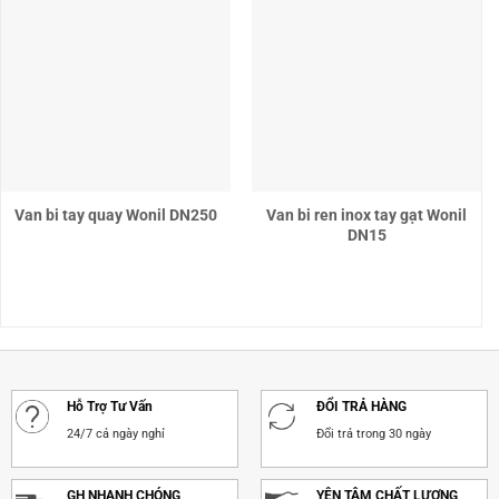
Van bi tay quay Wonil DN250
Van bi ren inox tay gạt Wonil
DN15
Hỗ Trợ Tư Vấn
ĐỔI TRẢ HÀNG
24/7 cả ngày nghỉ
Đổi trả trong 30 ngày
GH NHANH CHÓNG
YÊN TÂM CHẤT LƯỢNG