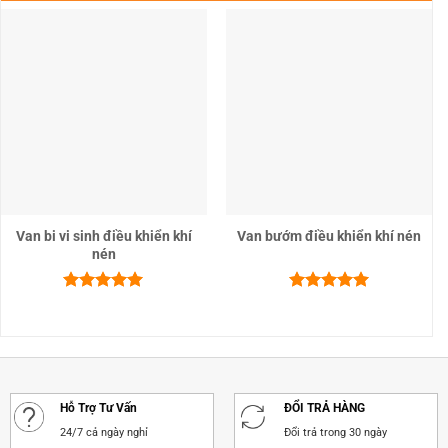
Van bi vi sinh điều khiển khí
Van bướm điều khiển khí nén
nén
Được xếp
Được xếp
hạng
5.00
hạng
5.00
5 sao
5 sao
Hỗ Trợ Tư Vấn
ĐỔI TRẢ HÀNG
24/7 cả ngày nghỉ
Đổi trả trong 30 ngày