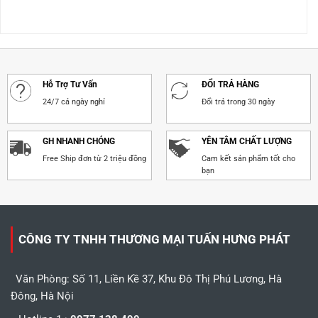
Được xếp
Được xếp
hạng
5.00
hạng
5.00
5 sao
5 sao
Hỗ Trợ Tư Vấn
ĐỔI TRẢ HÀNG
24/7 cả ngày nghỉ
Đổi trả trong 30 ngày
GH NHANH CHÓNG
YÊN TÂM CHẤT LƯỢNG
Free Ship đơn từ 2 triệu đồng
Cam kết sản phẩm tốt cho
bạn
CÔNG TY TNHH THƯƠNG MẠI TUẤN HƯNG PHÁT
Văn Phòng: Số 11, Liền Kề 37, Khu Đô Thị Phú Lương, Hà
Đông, Hà Nội