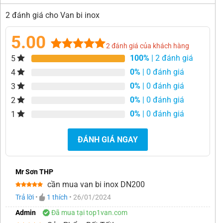
2 đánh giá cho Van bi inox
5.00
2
đánh giá của khách hàng
100%
| 2 đánh giá
5
5.00
2
trên 5
dựa trên
0%
| 0 đánh giá
4
đánh giá
0%
| 0 đánh giá
3
0%
| 0 đánh giá
2
0%
| 0 đánh giá
1
ĐÁNH GIÁ NGAY
Mr Sơn THP
cần mua van bi inox DN200
Được xếp
Trả lời
•
1
thích
•
26/01/2024
hạng
5
5
sao
Admin
Đã mua tại top1van.com