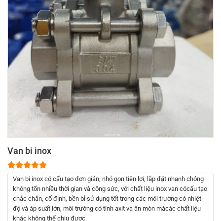
Van bi inox
5.00
2
trên 5
Van bi inox có cấu tạo đơn giản, nhỏ gọn tiện lợi, lắp đặt nhanh chóng
dựa trên
không tốn nhiều thời gian và công sức, với chất liệu inox van cócấu tạo
đánh giá
chắc chắn, cố định, bền bỉ sử dụng tốt trong các môi trường có nhiệt
độ và áp suất lớn, môi trường có tính axit và ăn mòn màcác chất liệu
khác không thể chịu được.