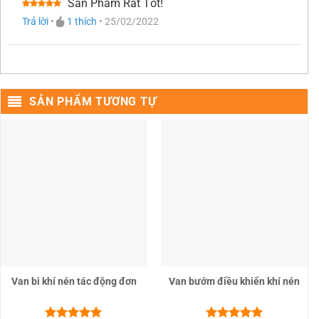
Sản Phẩm Rất Tốt!
Được xếp
Trả lời
•
1
thích
•
25/02/2022
hạng
5
5
sao
SẢN PHẨM TƯƠNG TỰ
Van bi khí nén tác động đơn
Van bướm điều khiển khí nén