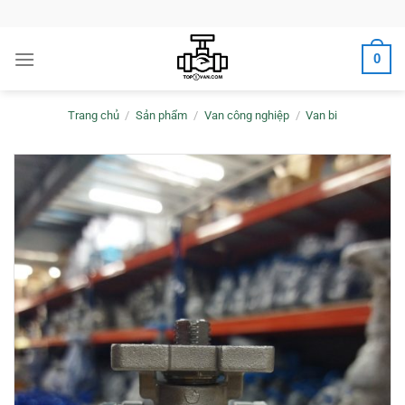
Bỏ
qua
nội
0
dung
Trang chủ
/
Sản phẩm
/
Van công nghiệp
/
Van bi