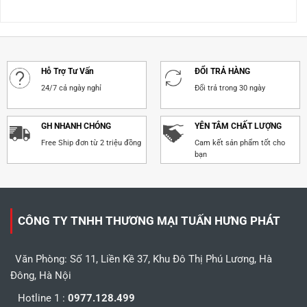
hạng
5.00
hạng
5.00
5 sao
5 sao
Hỗ Trợ Tư Vấn
ĐỔI TRẢ HÀNG
24/7 cả ngày nghỉ
Đổi trả trong 30 ngày
GH NHANH CHÓNG
YÊN TÂM CHẤT LƯỢNG
Free Ship đơn từ 2 triệu đồng
Cam kết sản phẩm tốt cho
bạn
CÔNG TY TNHH THƯƠNG MẠI TUẤN HƯNG PHÁT
Văn Phòng: Số 11, Liền Kề 37, Khu Đô Thị Phú Lương, Hà
Đông, Hà Nội
Hotline 1 :
0977.128.499