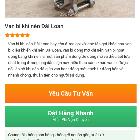
Van bi khí nén Đài Loan
5.00
2
trên 5
Van bi khí nén Đài Loan hay còn được gọi với các tên gọi khác như van
dựa trên
bi điều khiển khí nén Đài Loan, van bi đóng mở khí nén, van bi hoạt
đánh giá
động bằng khí nén là một sản phẩm dùng để đóng mở và điều tiết lưu
chất trong đường ống dẫn hiện nay, hiểu theo cách khác van bi được
nối lắp bộ khí nén để giúp van hoạt động một cách tự động hóa và
nhanh chóng, thuận tiện cho người sử dụng.
Yêu Cầu Tư Vấn
Đặt Hàng Nhanh
Miễn Phí Vận Chuyển
Chúng tôi không bán hàng không rõ nguồn gốc, xuất xứ