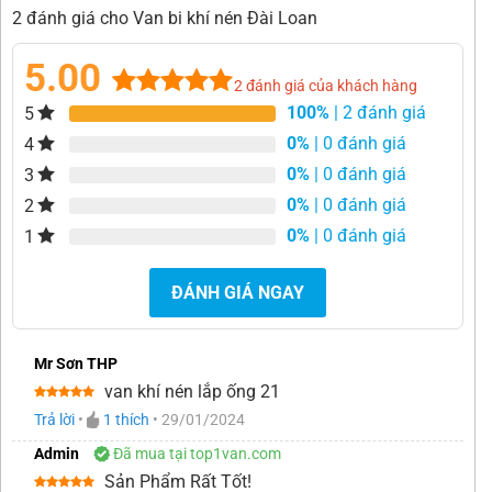
2 đánh giá cho Van bi khí nén Đài Loan
5.00
2
đánh giá của khách hàng
100%
| 2 đánh giá
5
5.00
2
trên 5
dựa trên
0%
| 0 đánh giá
4
đánh giá
0%
| 0 đánh giá
3
0%
| 0 đánh giá
2
0%
| 0 đánh giá
1
ĐÁNH GIÁ NGAY
Mr Sơn THP
van khí nén lắp ống 21
Được xếp
Trả lời
•
1
thích
•
29/01/2024
hạng
5
5
sao
Admin
Đã mua tại top1van.com
Sản Phẩm Rất Tốt!