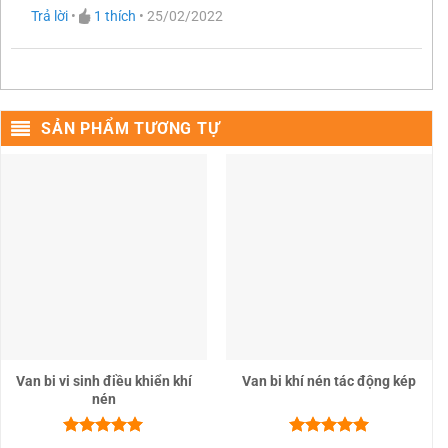
Được xếp
Trả lời
•
1
thích
•
25/02/2022
hạng
5
5
sao
SẢN PHẨM TƯƠNG TỰ
Van bi vi sinh điều khiển khí
Van bi khí nén tác động kép
nén
Được xếp
Được xếp