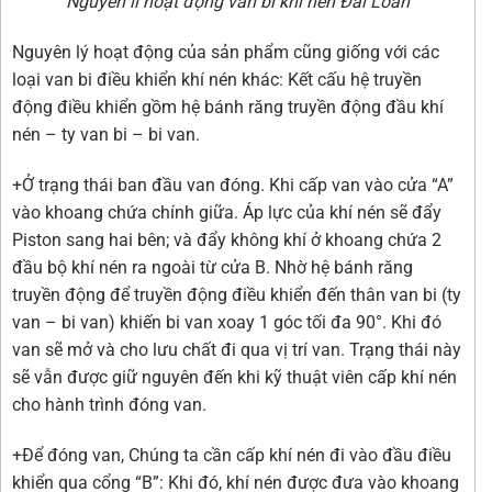
Nguyên lí hoạt động van bi khí nén Đài Loan
Nguyên lý hoạt động của sản phẩm cũng giống với các
loại van bi điều khiển khí nén
khác: Kết cấu hệ truyền
động điều khiển gồm hệ bánh răng truyền động đầu khí
nén – ty van bi – bi van.
+Ở trạng thái ban đầu van đóng. Khi cấp van vào cửa “A”
vào khoang chứa chính giữa. Áp lực của khí nén sẽ đẩy
Piston sang hai bên; và đẩy không khí ở khoang chứa 2
đầu bộ khí nén ra ngoài từ cửa B. Nhờ hệ bánh răng
truyền động để truyền động điều khiển đến thân van bi (ty
van – bi van) khiến bi van xoay 1 góc tối đa 90°. Khi đó
van sẽ mở và cho lưu chất đi qua vị trí van. Trạng thái này
sẽ vẫn được giữ nguyên đến khi kỹ thuật viên cấp khí nén
cho hành trình đóng van.
+Để đóng van, Chúng ta cần cấp khí nén đi vào đầu điều
khiển qua cổng “B”: Khi đó, khí nén được đưa vào khoang