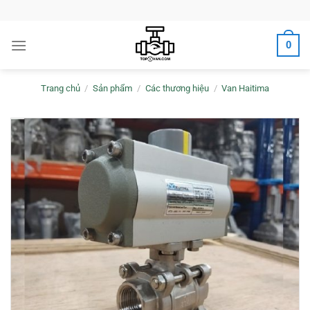
Bỏ
qua
nội
0
dung
Trang chủ
/
Sản phẩm
/
Các thương hiệu
/
Van Haitima