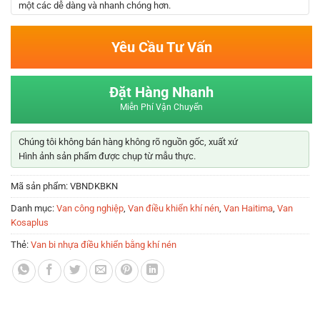
một các dễ dàng và nhanh chóng hơn.
Yêu Cầu Tư Vấn
Đặt Hàng Nhanh
Miễn Phí Vận Chuyển
Chúng tôi không bán hàng không rõ nguồn gốc, xuất xứ
Hình ảnh sản phẩm được chụp từ mẫu thực.
Mã sản phẩm:
VBNDKBKN
Danh mục:
Van công nghiệp
,
Van điều khiển khí nén
,
Van Haitima
,
Van
Kosaplus
Thẻ:
Van bi nhựa điều khiển bằng khí nén