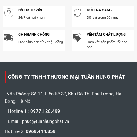
Hỗ Trợ Tư Vấn
ĐỔI TRẢ HÀNG
24/7 cả ngày nghỉ
Đổi trả trong 30 ngày
GH NHANH CHÓNG
YÊN TÂM CHẤT LƯỢNG
Free Ship đơn từ 2 triệu đồng
Cam kết sản phẩm tốt cho
bạn
CÔNG TY TNHH THƯƠNG MẠI TUẤN HƯNG PHÁT
Văn Phòng: Số 11, Liền Kề 37, Khu Đô Thị Phú Lương, Hà
Đông, Hà Nội
Hotline 1 :
0977.128.499
Email:
phuc@tuanhungphat.vn
Hotline 2:
0968.414.858