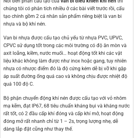
Nói đến phần cấu tạo của
van bi điều khiển khí nén
thì
chúng tôi có phân tích nhiều ở các bài viết trước rồi, cấu
tạo chính gồm 2 cá nhân sản phẩm riêng biệt là van bi
nhựa và bộ khí nén.
Van bi nhựa được cấu tạo chủ yếu từ nhựa PVC, UPVC,
CPVC sử dụng tốt trong các môi trường có độ ăn mòn và
axit loãng, kiềm, nước muối… hoạt động tốt khi các vật
liệu khác không làm được như inox hoặc gang, tuy nhiên
nhựa có nhược điểm đó là độ cứng kém dễ bị vỡ khi gặp
áp suất đường ống quá cao và không chịu được nhiệt độ
quá 100 độ C.
Bộ phận chuyển động khí nén được cấu tạo với vỏ nhôm
mạ kẽm, đạt IP67, 68 tiêu chuẩn kháng bụi và kháng nước
rất tốt, có 2 đầu cấp khí đóng và cấp khí mở, hoạt động
đóng mở rất nhanh chỉ từ 1 – 2s, trọng lượng nhẹ, dễ
dàng lắp đặt cũng như thay thế.