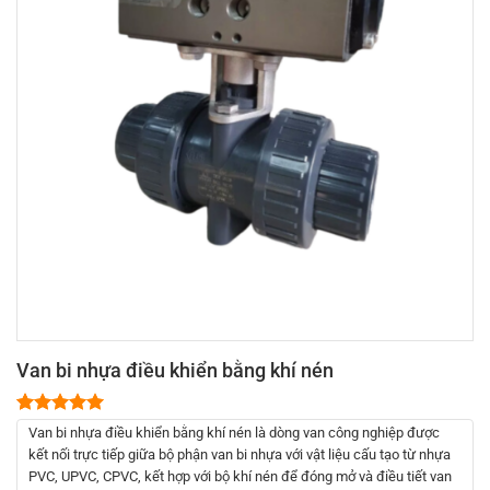
Van bi nhựa điều khiển bằng khí nén
5.00
2
trên 5
Van bi nhựa điều khiển bằng khí nén là dòng van công nghiệp được
dựa trên
kết nối trực tiếp giữa bộ phận van bi nhựa với vật liệu cấu tạo từ nhựa
đánh giá
PVC, UPVC, CPVC, kết hợp với bộ khí nén để đóng mở và điều tiết van