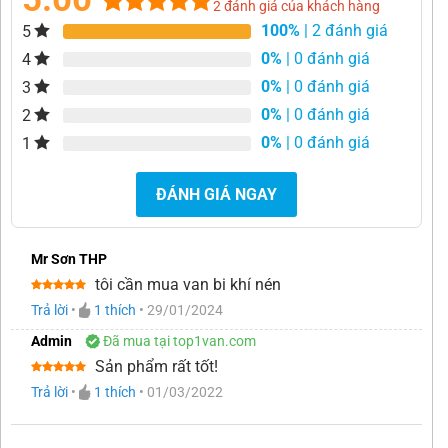
2
đánh giá của khách hàng
100%
| 2 đánh giá
5
5.00
2
trên 5
dựa trên
0%
| 0 đánh giá
4
đánh giá
0%
| 0 đánh giá
3
0%
| 0 đánh giá
2
0%
| 0 đánh giá
1
ĐÁNH GIÁ NGAY
Mr Sơn THP
tôi cần mua van bi khí nén
Được xếp
Trả lời
•
1
thích
•
29/01/2024
hạng
5
5
sao
Admin
Đã mua tại top1van.com
Sản phẩm rất tốt!
Được xếp
Trả lời
•
1
thích
•
01/03/2022
hạng
5
5
sao