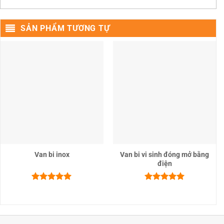
SẢN PHẨM TƯƠNG TỰ
Van bi inox
Van bi vi sinh đóng mở bằng
điện
Được xếp
Được xếp
hạng
5.00
hạng
5.00
5 sao
5 sao