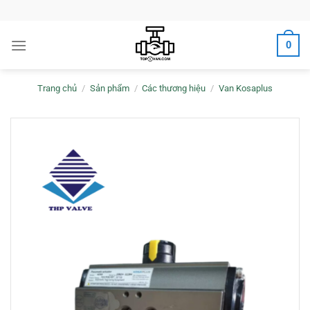
Bỏ
qua
nội
0
dung
Trang chủ
/
Sản phẩm
/
Các thương hiệu
/
Van Kosaplus