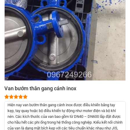
Van bướm thân gang cánh inox
5.00
1
trên 5
Hiện nay van bướm thân gang cánh inox được điều khiển bằng tay
dựa trên
kẹp, tay quay hoặc bộ điều khiển tự động như moter điện và bộ khí
đánh giá
nén. Các kích thước của van bao gồm từ DN40 – DN600 lắp đặt được
cho hầu hết các phi ống trong hệ thống công nghiệp. Kiểu kết nối chính
của van là dạng mặt bích kẹp với các tiêu chuẩn khác nhau như JIS,