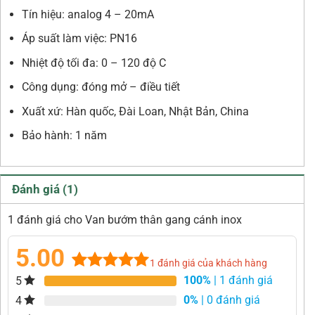
Tín hiệu: analog 4 – 20mA
Áp suất làm việc: PN16
Nhiệt độ tối đa: 0 – 120 độ C
Công dụng: đóng mở – điều tiết
Xuất xứ: Hàn quốc, Đài Loan, Nhật Bản, China
Bảo hành: 1 năm
Đánh giá (1)
1 đánh giá cho Van bướm thân gang cánh inox
5.00
1
đánh giá của khách hàng
100%
| 1 đánh giá
5
5.00
1
trên 5
dựa trên
0%
| 0 đánh giá
4
đánh giá