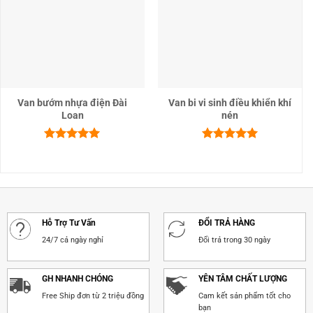
Van bướm nhựa điện Đài
Van bi vi sinh điều khiển khí
Loan
nén
Được xếp
Được xếp
hạng
5.00
hạng
5.00
5 sao
5 sao
Hỗ Trợ Tư Vấn
ĐỔI TRẢ HÀNG
24/7 cả ngày nghỉ
Đổi trả trong 30 ngày
GH NHANH CHÓNG
YÊN TÂM CHẤT LƯỢNG
Free Ship đơn từ 2 triệu đồng
Cam kết sản phẩm tốt cho
bạn