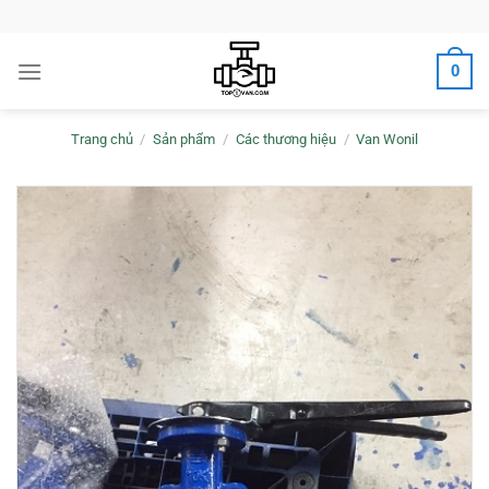
Bỏ
qua
nội
0
dung
Trang chủ
/
Sản phẩm
/
Các thương hiệu
/
Van Wonil