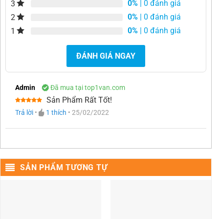
0%
| 0 đánh giá
3
0%
| 0 đánh giá
2
0%
| 0 đánh giá
1
ĐÁNH GIÁ NGAY
Admin
Đã mua tại top1van.com
Sản Phẩm Rất Tốt!
Được xếp
Trả lời
•
1
thích
•
25/02/2022
hạng
5
5
sao
SẢN PHẨM TƯƠNG TỰ