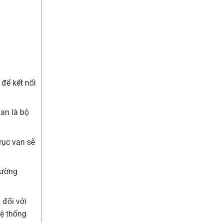
 để kết nối
an là bộ
rục van sẽ
hường
 đối với
hệ thống