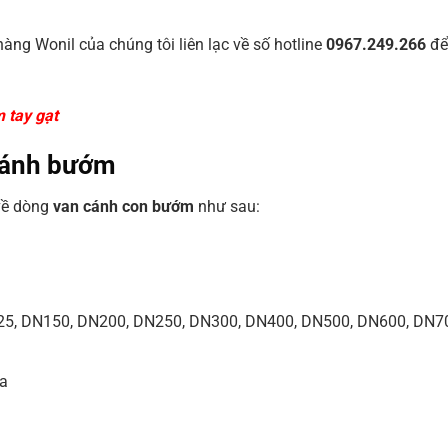
ng Wonil của chúng tôi liên lạc về số hotline
0967.249.266
để
 tay gạt
 cánh bướm
 về dòng
van cánh con bướm
như sau:
125, DN150, DN200, DN250, DN300, DN400, DN500, DN600, DN7
ựa