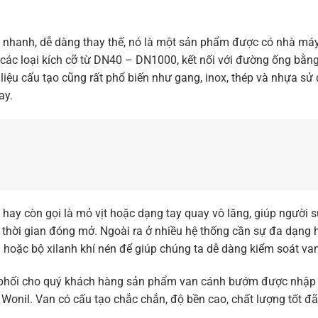
ắp nhanh, dễ dàng thay thế, nó là một sản phẩm được có nhà máy
 các loại kích cỡ từ DN40 – DN1000, kết nối với đường ống bằ
iệu cấu tạo cũng rất phổ biến như gang, inox, thép và nhựa sử
ay.
hay còn gọi là mỏ vịt hoặc dạng tay quay vô lăng, giúp người 
 thời gian đóng mở. Ngoài ra ở nhiều hệ thống cần sự đa dạng 
 hoặc bộ xilanh khí nén để giúp chúng ta dễ dàng kiểm soát va
n phối cho quý khách hàng sản phẩm van cánh bướm được nhập 
Wonil. Van có cấu tạo chắc chắn, độ bền cao, chất lượng tốt đ