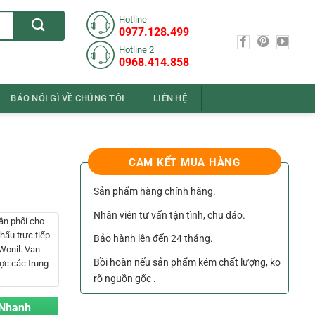
Hotline
0977.128.499
Hotline 2
0968.414.858
BÁO NÓI GÌ VỀ CHÚNG TÔI
LIÊN HỆ
CAM KẾT MUA HÀNG
Sản phẩm hàng chính hãng.
Nhân viên tư vấn tận tình, chu đáo.
ân phối cho
ẩu trực tiếp
Bảo hành lên đến 24 tháng.
Wonil. Van
Bồi hoàn nếu sản phẩm kém chất lượng, ko
ợc các trung
rõ nguồn gốc .
 Nhanh