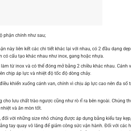
ộ phận chính như sau;
n này liên kết các chi tiết khác lại với nhau, có 2 đầu dạng dẹp
n có cấu tạo khác nhau như inox, gang hoặc nhựa.
làm từ inox và có thể đóng mở bằng 2 chiều khác nhau. Cánh v
n chịp áp lực và nhiệt độ tốc độ dòng chảy.
điều khiển xuống cánh van, chính vì chịu áp lực cao nên đa số t
g cho lưu chất trào ngược cũng như rò rĩ ra bên ngoài. Chúng t
nhiệt và ăn mòn tốt.
n, đối vời những size nhỏ chúng được áp dụng bằng kiểu tay kẹp,
bằng tay quay vô lăng để giảm công sức vận hành. Đối với các 