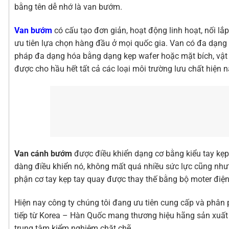
bằng tên dễ nhớ là van bướm.
Van bướm
có cấu tạo đơn giản, hoạt động linh hoạt, nối l
ưu tiên lựa chọn hàng đầu ở mọi quốc gia. Van có đa dạng
pháp đa dạng hóa bằng dạng kẹp wafer hoặc mặt bích, vật l
được cho hầu hết tất cả các loại môi trường lưu chất hiện n
Van cánh bướm
được điều khiển dạng cơ bằng kiểu tay kẹp 
dàng điều khiển nó, không mất quá nhiều sức lực cũng như
phận cơ tay kẹp tay quay được thay thế bằng bộ moter điện
Hiện nay công ty chúng tôi đang ưu tiên cung cấp và phâ
tiếp từ Korea – Hàn Quốc mang thương hiệu hãng sản xuất 
trung tâm kiểm nghiệm chặt chẽ.