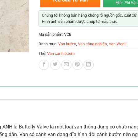
Miễn Phí Vận
Chúng tôi không bán hàng không rõ nguồn gốc, xuất xứ
Hình ảnh sản phẩm được chụp từ mẫu thực.
Mã sản phẩm:
VCB
Danh mục:
Van bướm
,
Van công nghiệp
,
Van Wonil
Thẻ:
Van cánh bướm
g ANH là Buttefly Valve là một loại van thông dụng có chức nă
 ống dẫn. Van có cánh van dạng đĩa hình đôi cánh bướm nên ngư