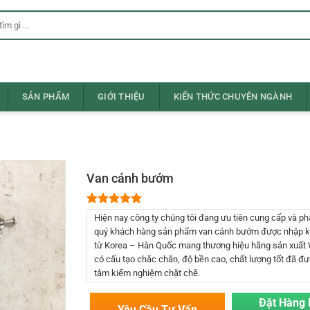
SẢN PHẨM
GIỚI THIỆU
KIẾN THỨC CHUYÊN NGÀNH
Van cánh bướm
5.00
1
trên 5
Hiện nay công ty chúng tôi đang ưu tiên cung cấp và ph
dựa trên
quý khách hàng sản phẩm van cánh bướm được nhập kh
đánh giá
từ Korea – Hàn Quốc mang thương hiệu hãng sản xuất 
có cấu tạo chắc chắn, độ bền cao, chất lượng tốt đã đư
tâm kiểm nghiệm chặt chẽ.
Đặt Hàng
Yêu Cầu Tư Vấn