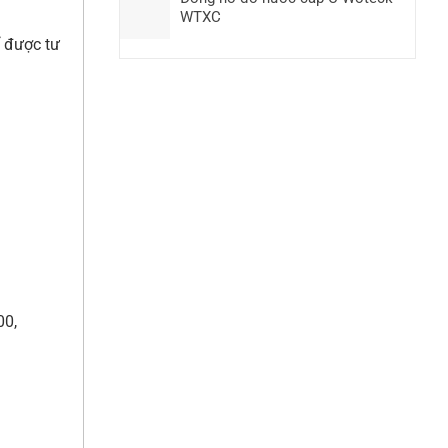
WTXC
 được tư
00,