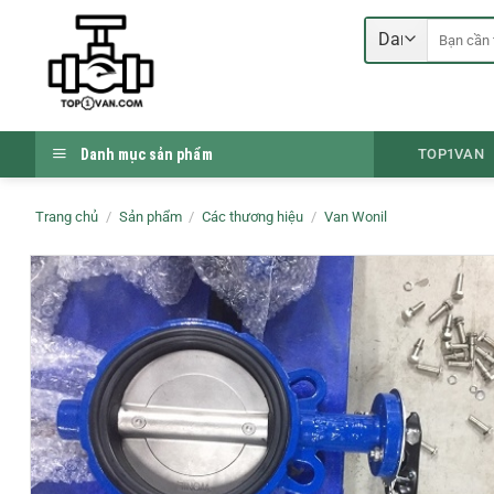
Bỏ
Tìm
qua
kiếm:
nội
dung
Danh mục sản phẩm
TOP1VAN
Trang chủ
/
Sản phẩm
/
Các thương hiệu
/
Van Wonil