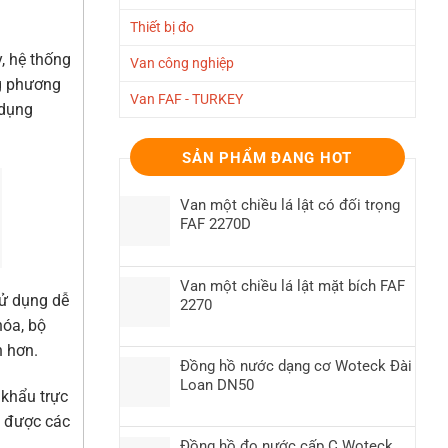
Thiết bị đo
, hệ thống
Van công nghiệp
ng phương
Van FAF - TURKEY
 dụng
SẢN PHẨM ĐANG HOT
Van một chiều lá lật có đối trọng
FAF 2270D
Van một chiều lá lật mặt bích FAF
sử dụng dễ
2270
hóa, bộ
n hơn.
Đồng hồ nước dạng cơ Woteck Đài
Loan DN50
khẩu trực
ã được các
Đồng hồ đo nước cấp C Woteck