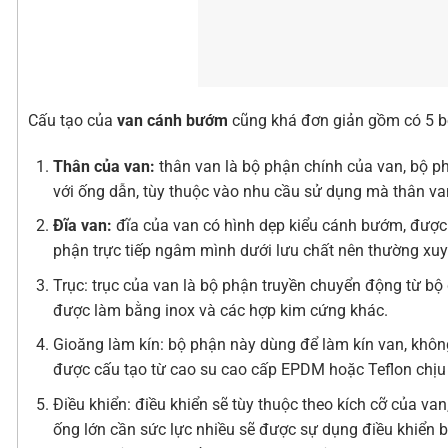
Cấu tạo của
van cánh bướm
cũng khá đơn giản gồm có 5 b
Thân của van:
thân van là bộ phận chính của van, bộ phậ
với ống dẫn, tùy thuộc vào nhu cầu sử dụng mà thân va
Đĩa van:
đĩa của van có hình dẹp kiểu cánh bướm, được 
phận trực tiếp ngâm mình dưới lưu chất nên thường xuyê
Trục: trục của van là bộ phận truyền chuyển động từ bộ 
được làm bằng inox và các hợp kim cứng khác.
Gioăng làm kín: bộ phận này dùng để làm kín van, khôn
được cấu tạo từ cao su cao cấp EPDM hoặc Teflon chịu 
Điều khiển: điều khiển sẽ tùy thuộc theo kích cỡ của va
ống lớn cần sức lực nhiều sẽ được sự dụng điều khiển 